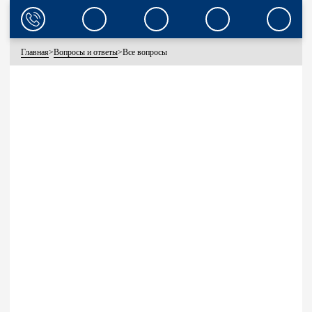
Главная
>
Вопросы и ответы
>
Все вопросы
ВОПРОСЫ И ОТВЕТЫ
НА ЭТОЙ СТРАНИЦЕ СОБРАНЫ ОТВЕТЫ НА НАИБОЛЕЕ ЧАСТО
ЗАДАВАЕМЫЕ ВОПРОСЫ ОТ НАШИХ КЛИЕНТОВ
ВОПРОСЫ О БУТЫЛЯХ
ВОПРОСЫ О ВОДЕ
ВОПРОСЫ ПО ОБОРУДОВАНИЮ
ВОПРОСЫ ПО РАБОТЕ С САЙТОМ
ЗАДАТЬ СВОЙ ВОПРОС