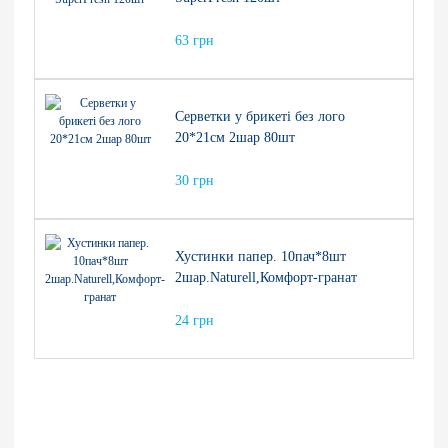
63 грн
Серветки у брикеті без лого
20*21см 2шар 80шт
30 грн
Хустинки папер. 10пач*8шт
2шар.Naturell,Комфорт-гранат
24 грн