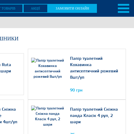
 ТОВАРІВ
АКЦІЇ
ЗАМОВИТИ ОНЛАЙН
УШНИКИ
Папір туалетний
й Ruta
Кохавинка
3 шари
антисептичний рожевий
8шт/уп
90 грн
й Сніжна
Папір туалетний Сніжна
e
панда Класік 4 рул, 2
ри 4шт/уп
шари