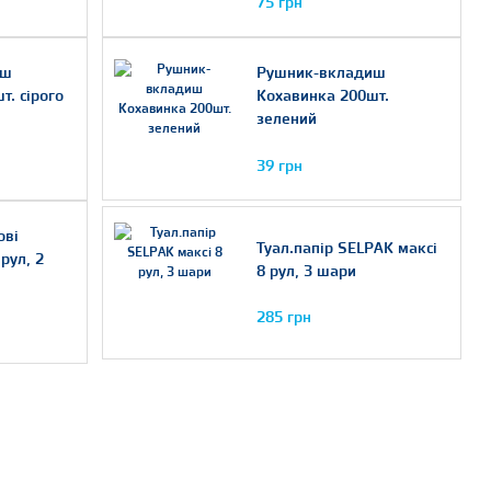
75 грн
иш
Рушник-вкладиш
т. сірого
Кохавинка 200шт.
зелений
39 грн
ові
Туал.папір SELPAK максі
рул, 2
8 рул, 3 шари
285 грн