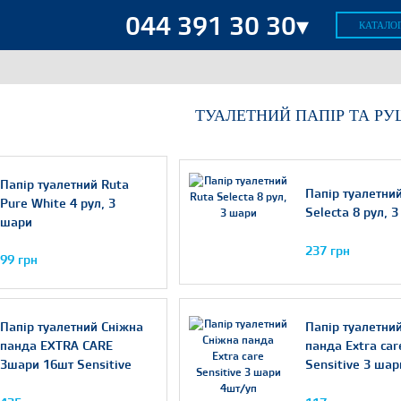
044 391 30 30▾
КАТАЛОГ
(044) 391-30-30
(063) 391-30-30
ТУАЛЕТНИЙ ПАПІР ТА Р
(067) 391-30-30
(093) 391-30-30
(099) 391-30-30
Папір туалетний Ruta
Папір туалетни
Pure White 4 рул, 3
(044) 392-30-30
Selecta 8 рул, 
шари
Viber
237 грн
99 грн
Telegram
Папір туалетний Сніжна
Папір туалетни
Пн-Пт:
8:00-20:00
панда EXTRA CARE
панда Extra car
Сб:
9:00-18:00
3шари 16шт Sensitive
Sensitive 3 ша