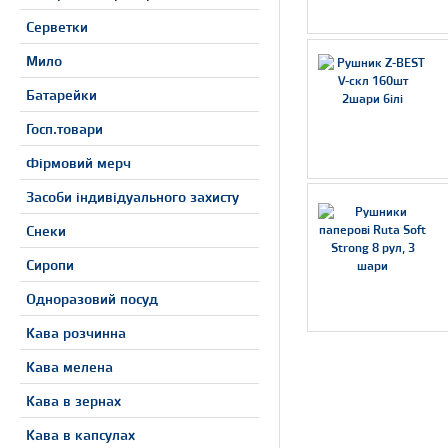
Серветки
Мило
Батарейки
Госп.товари
Фірмовий мерч
Засоби індивідуального захисту
Снеки
Сиропи
Одноразовий посуд
Кава розчинна
Кава мелена
Кава в зернах
Кава в капсулах