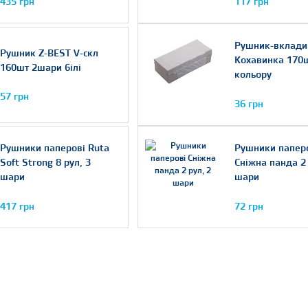
435 грн
117 грн
Рушник-вклад
Рушник Z-BEST V-скл
Кохавинка 170ш
160шт 2шари білі
кольору
57 грн
36 грн
Рушники паперові Ruta
Рушники папер
Soft Strong 8 рул, 3
Сніжна панда 2 
шари
шари
417 грн
72 грн